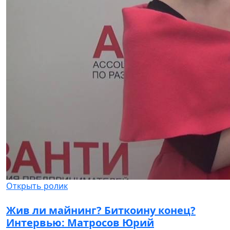
Открыть ролик
Жив ли майнинг? Биткоину конец?
Интервью: Матросов Юрий