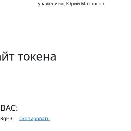
уважением, Юрий Матросов
йт токена
 BAC:
vRgH3
Cкопировать