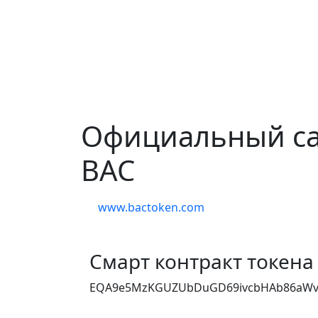
Официальный са
BAC
www.bactoken.com
Смарт контракт токена
EQA9e5MzKGUZUbDuGD69ivcbHAb86aW